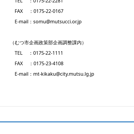
TEL ：0175-22-2281
FAX ：0175-22-0167
E-mail：somu@mutsucci.or.jp
（むつ市企画政策部企画調整課内）
TEL ：0175-22-1111
FAX ：0175-23-4108
E-mail：mt-kikaku@city.mutsu.lg.jp