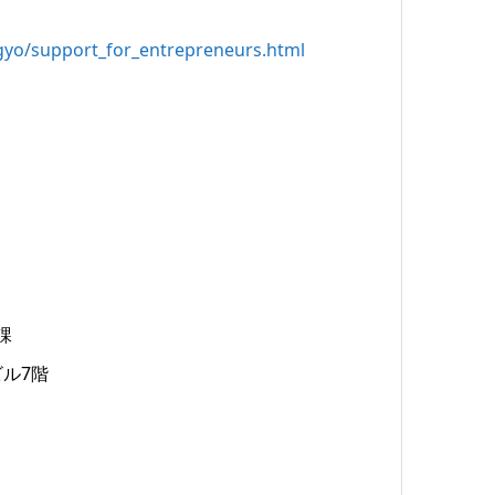
ngyo/support_for_entrepreneurs.html
課
ビル7階