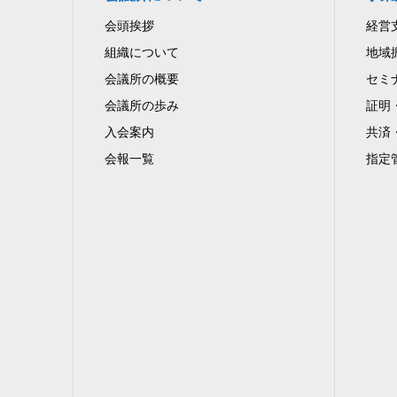
会頭挨拶
経営
組織について
地域
会議所の概要
セミ
会議所の歩み
証明
入会案内
共済
会報一覧
指定