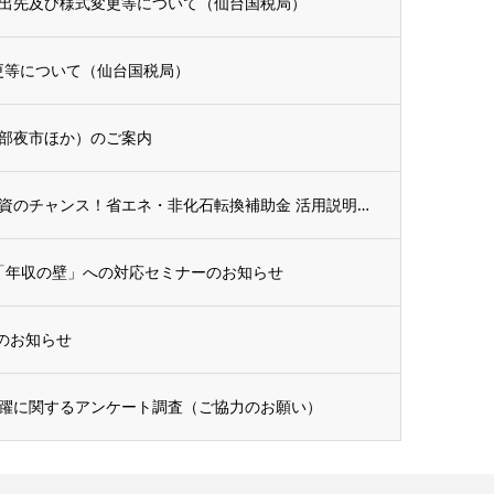
出先及び様式変更等について（仙台国税局）
更等について（仙台国税局）
部夜市ほか）のご案内
【参加無料・申込不要】今こそ設備投資のチャンス！省エネ・非化石転換補助金 活用説明会開...
・「年収の壁」への対応セミナーのお知らせ
ーのお知らせ
躍に関するアンケート調査（ご協力のお願い）