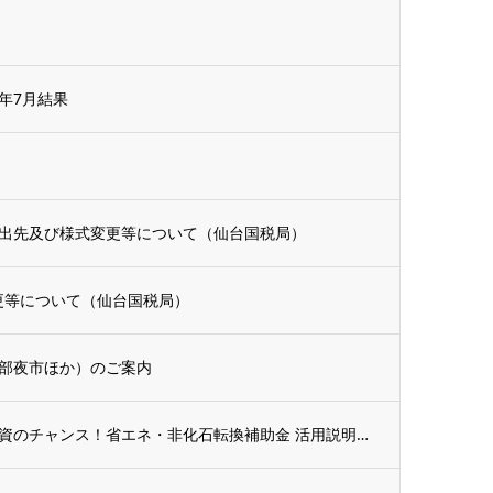
6年7月結果
出先及び様式変更等について（仙台国税局）
更等について（仙台国税局）
部夜市ほか）のご案内
【参加無料・申込不要】今こそ設備投資のチャンス！省エネ・非化石転換補助金 活用説明会開...